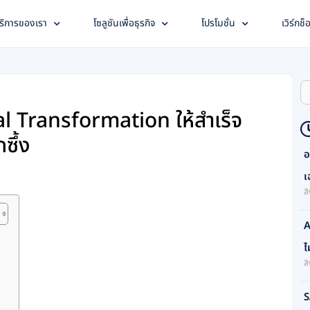
ริการของเรา
โซลูชันเพื่อธุรกิจ
โปรโมชั่น
เวิร์กช็
S
al Transformation ให้สำเร็จ
ซึ้ง
อ
เ
ส
A
ไ
ส
S