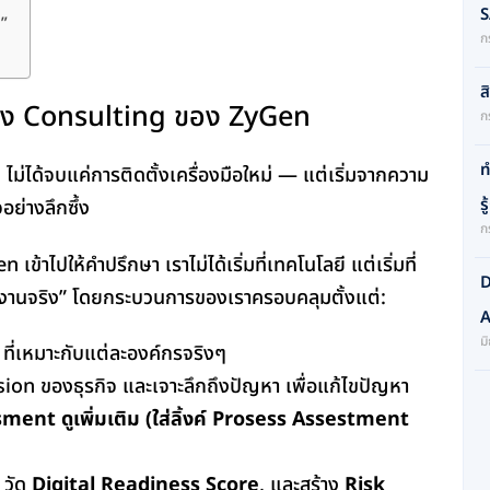
S
ด”
ก
ส
ทาง Consulting ของ ZyGen
ก
ท
 ไม่ได้จบแค่การติดตั้งเครื่องมือใหม่ — แต่เริ่มจากความ
ร
จอย่างลึกซึ้ง
ก
เข้าไปให้คำปรึกษา เราไม่ได้เริ่มที่เทคโนโลยี แต่เริ่มที่
D
้งานจริง” โดยกระบวนการของเราครอบคลุมตั้งแต่:
A
ม
ที่เหมาะกับแต่ละองค์กรจริงๆ
Vision ของธุรกิจ และเจาะลึกถึงปัญหา เพื่อแก้ไขปัญหา
ent ดูเพิ่มเติม (ใส่ลิ้งค์ Prosess Assestment
, วัด
Digital Readiness Score
, และสร้าง
Risk