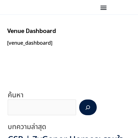
Skip
to
content
Venue Dashboard
[venue_dashboard]
S
ค้นหา
e
a
r
c
บทความล่าสุด
h